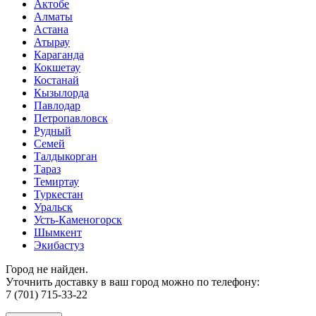
Актобе
Алматы
Астана
Атырау
Караганда
Кокшетау
Костанай
Кызылорда
Павлодар
Петропавловск
Рудный
Семей
Талдыкорган
Тараз
Темиртау
Туркестан
Уральск
Усть-Каменогорск
Шымкент
Экибастуз
Город не найден.
Уточнить доставку в ваш город можно по телефону:
7 (701) 715-33-22