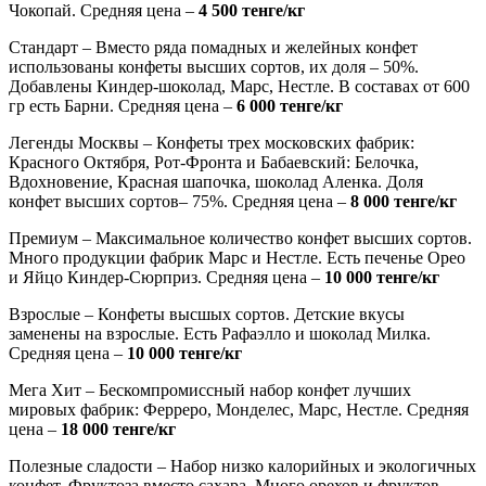
Чокопай. Средняя цена –
4 500 тенге/кг
Стандарт
– Вместо ряда помадных и желейных конфет
использованы конфеты высших сортов, их доля – 50%.
Добавлены Киндер-шоколад, Марс, Нестле. В составах от 600
гр есть Барни. Средняя цена –
6 000 тенге/кг
Легенды Москвы
– Конфеты трех московских фабрик:
Красного Октября, Рот-Фронта и Бабаевский: Белочка,
Вдохновение, Красная шапочка, шоколад Аленка. Доля
конфет высших сортов– 75%. Средняя цена –
8 000 тенге/кг
Премиум
– Максимальное количество конфет высших сортов.
Много продукции фабрик Марс и Нестле. Есть печенье Орео
и Яйцо Киндер-Сюрприз. Средняя цена –
10 000 тенге/кг
Взрослые
– Конфеты высшых сортов. Детские вкусы
заменены на взрослые. Есть Рафаэлло и шоколад Милка.
Средняя цена –
10 000 тенге/кг
Мега Хит
– Бескомпромиссный набор конфет лучших
мировых фабрик: Ферреро, Монделес, Марс, Нестле. Средняя
цена –
18 000 тенге/кг
Полезные сладости
– Набор низко калорийных и экологичных
конфет. Фруктоза вместо сахара. Много орехов и фруктов.