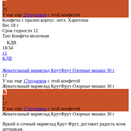
1
25
У нас еще
25подарков
с этой конфетой
Конфеты с пралин.корпус. негл. Харитоша
Вес
18 г
Срок годности
12
Тип
Конфета молочная
КДВ
18/34
x1
КДВ
Жевательный мармелад КрутФрут Озорные мишки 30 г
17
У нас еще
17подарков
с этой конфетой
Жевательный мармелад КрутФрут Озорные мишки 30 г
1
17
У нас еще
17подарков
с этой конфетой
Жевательный мармелад КрутФрут Озорные мишки 30 г
Яркий и сочный мармелад Крут Фрут, доставит радость всем
детишкам.