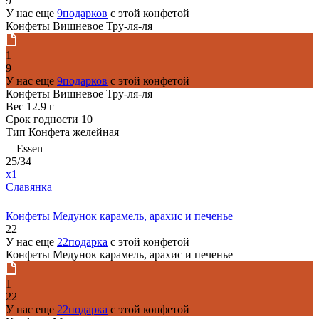
9
У нас еще
9подарков
с этой конфетой
Конфеты Вишневое Тру-ля-ля
1
9
У нас еще
9подарков
с этой конфетой
Конфеты Вишневое Тру-ля-ля
Вес
12.9 г
Срок годности
10
Тип
Конфета желейная
Essen
25/34
x1
Славянка
Конфеты Медунок карамель, арахис и печенье
22
У нас еще
22подарка
с этой конфетой
Конфеты Медунок карамель, арахис и печенье
1
22
У нас еще
22подарка
с этой конфетой