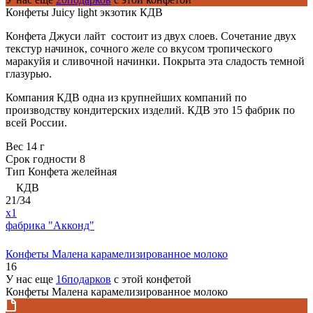
Конфеты Juicy light экзотик КДВ
Конфета Джуси лайт состоит из двух слоев. Сочетание двух
текстур начинок, сочного желе со вкусом тропического
маракуйя и сливочной начинки. Покрыта эта сладость темной
глазурью.
Компания КДВ одна из крупнейших компаний по
производству кондитерских изделий. КДВ это 15 фабрик по
всей России.
Вес
14 г
Срок годности
8
Тип
Конфета желейная
КДВ
21/34
x1
фабрика "Акконд"
Конфеты Малена карамелизированное молоко
16
У нас еще
16подарков
с этой конфетой
Конфеты Малена карамелизированное молоко