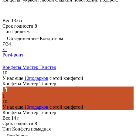
Вес
13.6 г
Срок годности
8
Тип
Грильяж
Объединенные Кондитеры
7/34
x1
РотФронт
Конфеты Мистер Твистер
10
У нас еще
10подарков
с этой конфетой
Конфеты Мистер Твистер
1
10
У нас еще
10подарков
с этой конфетой
Конфеты Мистер Твистер
Вес
14 г
Срок годности
8
Тип
Конфета помадная
РотФронт