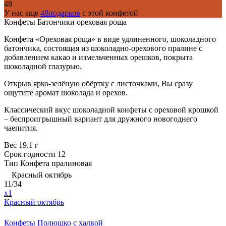
48
У нас еще
48подарков
с этой конфетой
Конфеты Батончики ореховая роща
Конфета «Ореховая роща» в виде удлиненного, шоколадного
батончика, состоящая из шоколадно-орехового пралине с
добавлением какао и измельченных орешков, покрыта
шоколадной глазурью.
Открыв ярко-зелёную обёртку с листочками, Вы сразу
ощутите аромат шоколада и орехов.
Классический вкус шоколадной конфеты с ореховой крошкой
– беспроигрышный вариант для дружного новогоднего
чаепития.
Вес
19.1 г
Срок годности
12
Тип
Конфета пралиновая
Красный октябрь
11/34
x1
Красный октябрь
Конфеты Полюшко с халвой