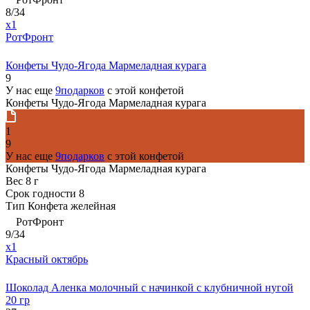
8/34
x1
РотФронт
Конфеты Чудо-Ягода Мармеладная курага
9
У нас еще
9подарков
с этой конфетой
Конфеты Чудо-Ягода Мармеладная курага
1
9
У нас еще
9подарков
с этой конфетой
Конфеты Чудо-Ягода Мармеладная курага
Вес
8 г
Срок годности
8
Тип
Конфета желейная
РотФронт
9/34
x1
Красный октябрь
Шоколад Аленка молочный с начинкой с клубничной нугой
20 гр