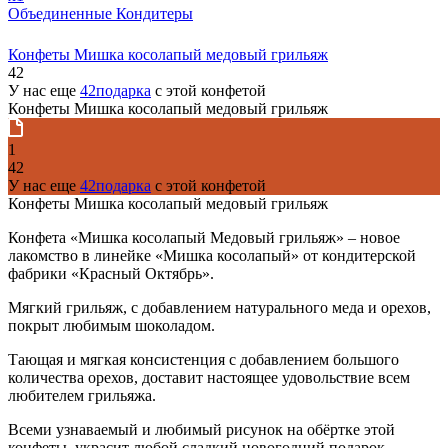
Объединенные Кондитеры
Конфеты Мишка косолапый медовый грильяж
42
У нас еще
42подарка
с этой конфетой
Конфеты Мишка косолапый медовый грильяж
1
42
У нас еще
42подарка
с этой конфетой
Конфеты Мишка косолапый медовый грильяж
Конфета «Мишка косолапый Медовый грильяж» – новое
лакомство в линейке «Мишка косолапый» от кондитерской
фабрики «Красный Октябрь».
Мягкий грильяж, с добавлением натурального меда и орехов,
покрыт любимым шоколадом.
Тающая и мягкая консистенция с добавлением большого
количества орехов, доставит настоящее удовольствие всем
любителем грильяжа.
Всеми узнаваемый и любимый рисунок на обёртке этой
конфеты, украсит любой сладкий новогодний подарок.