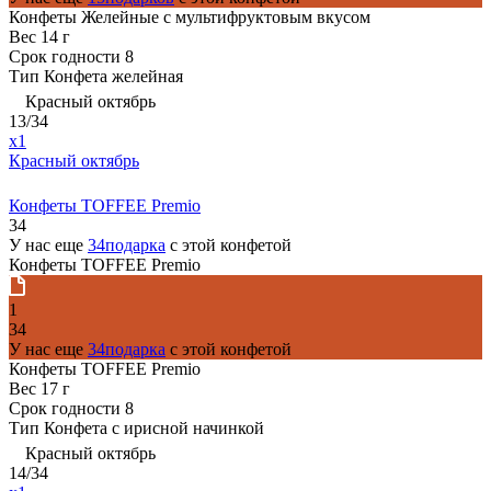
Конфеты Желейные с мультифруктовым вкусом
Вес
14 г
Срок годности
8
Тип
Конфета желейная
Красный октябрь
13/34
x1
Красный октябрь
Конфеты TOFFEE Premio
34
У нас еще
34подарка
с этой конфетой
Конфеты TOFFEE Premio
1
34
У нас еще
34подарка
с этой конфетой
Конфеты TOFFEE Premio
Вес
17 г
Срок годности
8
Тип
Конфета с ирисной начинкой
Красный октябрь
14/34