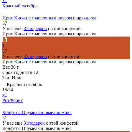
x1
Красный октябрь
Ирис Кис-кис с молочным вкусом и арахисом
37
У нас еще
37подарков
с этой конфетой
Ирис Кис-кис с молочным вкусом и арахисом
1
37
У нас еще
37подарков
с этой конфетой
Ирис Кис-кис с молочным вкусом и арахисом
Вес
30 г
Срок годности
12
Тип
Ирис
Красный октябрь
15/34
x1
РотФронт
Конфеты Очумелый шмелик микс
31
У нас еще
31подарок
с этой конфетой
Конфеты Очумелый шмелик микс