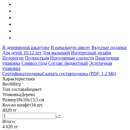
В деревянной шкатулке
В начальную школу
Вкусные подарки
Для детей 10-12 лет
Для малышей
Интересный дизайн
Недорогие
Подросткам
Популярные сладости
Практичная
упаковка
Символ года
Состав: бюджетный
Эстетичная
упаковка
Сертификат
подарка
Скачать состав
подарка (PDF, 1,2 Мб)
Характеристики
Вес
600гр
Тип состава
Бюджет
Упаковка
Дерево
Размер
18x10x13,5 см
Кол-во конфет
34 шт.
4020 тг
–
+
Итого:
4 020 тг