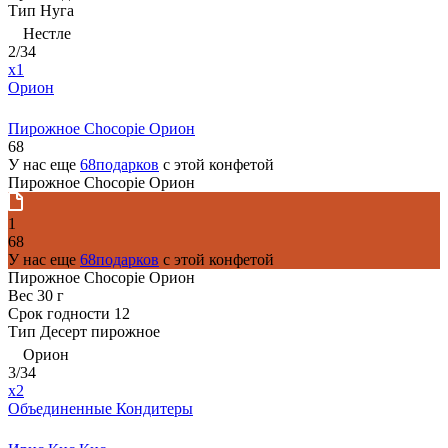
Тип
Нуга
Нестле
2/34
x1
Орион
Пирожное Chocopie Орион
68
У нас еще
68подарков
с этой конфетой
Пирожное Chocopie Орион
1
68
У нас еще
68подарков
с этой конфетой
Пирожное Chocopie Орион
Вес
30 г
Срок годности
12
Тип
Десерт пирожное
Орион
3/34
x2
Объединенные Кондитеры