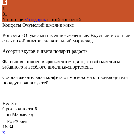
1
31
У нас еще
31подарок
с этой конфетой
Конфеты Очумелый шмелик микс
Конфета «Очумелый шмелик» желейные. Вкусный и сочный,
с начинкой внутри, жевательный мармелад.
Ассорти вкусов и цвета подарит радость.
Фантик выполнен в ярко-желтом цвете, с изображением
забавного и весёлого шмелика-спортсмена.
Сочная жевательная конфета от московского производителя
порадует ваших детей.
Вес
8 г
Срок годности
6
Тип
Мармелад
РотФронт
16/34
x1