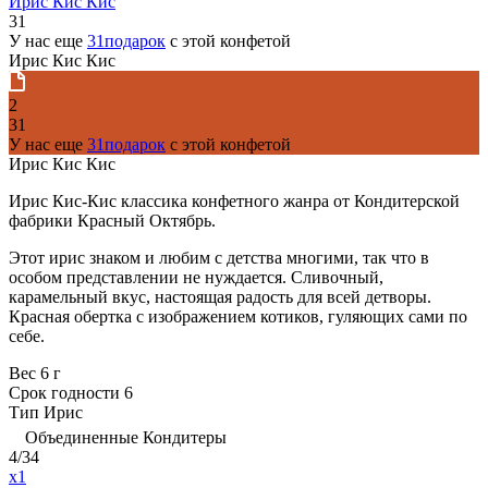
Ирис Кис Кис
31
У нас еще
31подарок
с этой конфетой
Ирис Кис Кис
2
31
У нас еще
31подарок
с этой конфетой
Ирис Кис Кис
Ирис Кис-Кис классика конфетного жанра от Кондитерской
фабрики Красный Октябрь.
Этот ирис знаком и любим с детства многими, так что в
особом представлении не нуждается. Сливочный,
карамельный вкус, настоящая радость для всей детворы.
Красная обертка с изображением котиков, гуляющих сами по
себе.
Вес
6 г
Срок годности
6
Тип
Ирис
Объединенные Кондитеры
4/34
x1