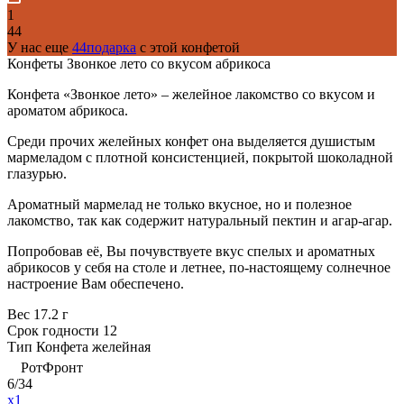
1
44
У нас еще
44подарка
с этой конфетой
Конфеты Звонкое лето со вкусом абрикоса
Конфета «Звонкое лето» – желейное лакомство со вкусом и
ароматом абрикоса.
Среди прочих желейных конфет она выделяется душистым
мармеладом с плотной консистенцией, покрытой шоколадной
глазурью.
Ароматный мармелад не только вкусное, но и полезное
лакомство, так как содержит натуральный пектин и агар-агар.
Попробовав её, Вы почувствуете вкус спелых и ароматных
абрикосов у себя на столе и летнее, по-настоящему солнечное
настроение Вам обеспечено.
Вес
17.2 г
Срок годности
12
Тип
Конфета желейная
РотФронт
6/34
x1